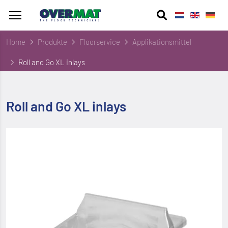
Home
Produkte
Floorservice
Applikationsmittel
Roll and Go XL inlays
Roll and Go XL inlays